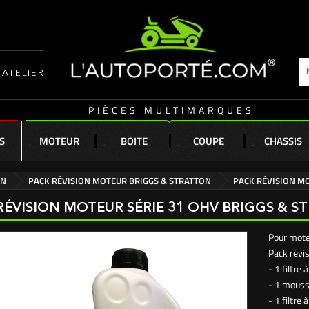
ATELIER
PIÈCES MULTIMARQUES
S
MOTEUR
BOITE
COUPE
CHASSIS
ON
PACK RÉVISION MOTEUR BRIGGS & STRATTON
PACK RÉVISION MO
RÉVISION MOTEUR SÉRIE 31 OHV BRIGGS & 
Pour mote
Pack révi
- 1 filtr
- 1 mousse
- 1 filtre