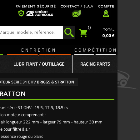
PAIEMENT SÉCURISÉ
CONTACT / S.A.V
COMPTE
0
TOTAL
0,00 €
ENTRETIEN
COMPÉTITION
LUBRIFIANT / OUTILLAGE
RACING PARTS
TEUR SÉRIE 31 OHV BRIGGS & STRATTON
STRATTON
urs série 31 OHV : 15.5, 17.5, 18.5 cv
sion moteur comprenant :
e à air longueur 222 mm - largeur 79 mm - hauteur 38 mm
 pour filtre à air
 à essence rouge ou blanc