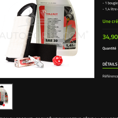
- 1 bougie
- 1,4 litr
Une cré
34,90
Quantité
DÉTAILS
Référenc