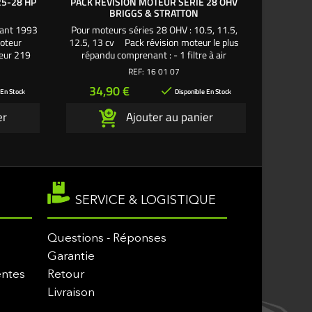
25-28 HP
PACK RÉVISION MOTEUR SÉRIE 28 OHV
PACK R
BRIGGS & STRATTON
HUILE SÉ
vant 1993
Pour moteurs séries 28 OHV : 10.5, 11.5,
Pour mo
moteur
12.5, 13 cv Pack révision moteur le plus
huile 
ueur 219
répandu comprenant : - 1 filtre à air
révision m
0 mm - 1
longueur 182 mm - largeur 52/70 mm -
longu
REF:
16 01 07
à essence
hauteur 76 mm - 1 mousse pour filtre à air
hauteur 3
Prix
Pri
34,90 €
48

urt - 1,4
- 1 filtre à essence rouge ou blanc - 1 bougie
- 1 fil
 En Stock
Disponible En Stock
création
culot long - 1,4 litre d'huile moteur SAE30
19,05
er
Ajouter au panier
®
Une création exclusive L'autoporté.com ®
essence
long - 
SERVICE & LOGISTIQUE
Questions - Réponses
Garantie
entes
Retour
Livraison