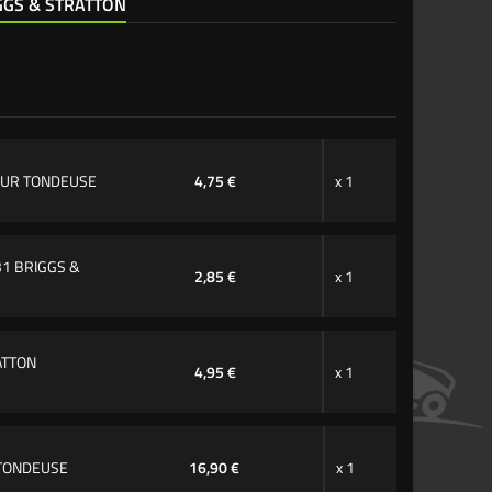
IGGS & STRATTON
TEUR TONDEUSE
4,75 €
x 1
31 BRIGGS &
2,85 €
x 1
ATTON
4,95 €
x 1
 TONDEUSE
16,90 €
x 1