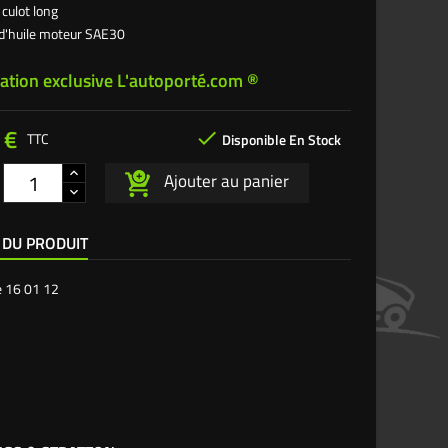
 culot long
e d'huile moteur SAE30
ation exclusive L'autoporté.com ®
 €

TTC
Disponible En Stock
Ajouter au panier
 DU PRODUIT
e
16 01 12