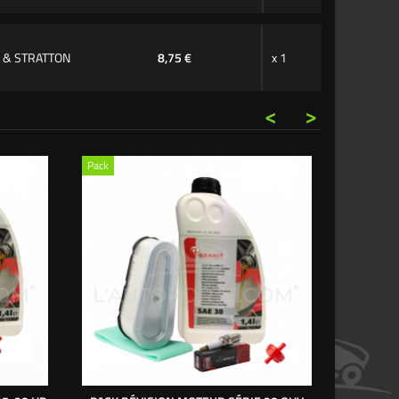
S & STRATTON
8,75 €
x 1
<
>
Pack
Pack