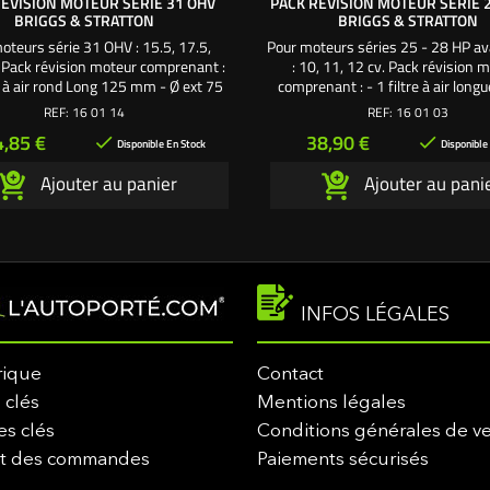
RÉVISION MOTEUR SÉRIE 31 OHV
PACK RÉVISION MOTEUR SÉRIE 
BRIGGS & STRATTON
BRIGGS & STRATTON
oteurs série 31 OHV : 15.5, 17.5,
Pour moteurs séries 25 - 28 HP a
Pack révision moteur comprenant :
: 10, 11, 12 cv. Pack révision 
re à air rond Long 125 mm - Ø ext 75
comprenant : - 1 filtre à air long
filtre à essence rouge ou blanc - 1
mm - largeur 67 mm - hauteur 7
REF:
16 01 14
REF:
16 01 03
culot long - 1,4 litre d'huile moteur
mousse pour filtre à air - 1 filtre 
ix
Prix
4,85 €
38,90 €


E30 Une création exclusive
rouge ou blanc - 1 bougie culot co
Disponible En Stock
Disponible
L'autoporté.com ®
litre d'huile moteur SAE30 Une 
Ajouter au panier
Ajouter au pani
exclusive L'autoporté.com 
INFOS LÉGALES
rique
Contact
 clés
Mentions légales
es clés
Conditions générales de v
it des commandes
Paiements sécurisés