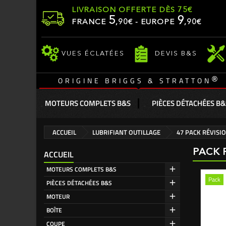
LIVRAISON OFFERTE DÈS 75€
5
9
FRANCE
,
90
€ - EUROPE
,90€
VUES ÉCLATÉES
DEVIS B&S
®
ORIGINE BRIGGS & STRATTON
MOTEURS COMPLETS B&S
PIÈCES DÉTACHÉES B&
ACCUEIL
LUBRIFIANT OUTILLAGE
47 PACK RÉVISI
PACK 
ACCUEIL
MOTEURS COMPLETS B&S
Pack
PIÈCES DÉTACHÉES B&S
MOTEUR
BOÎTE
COUPE