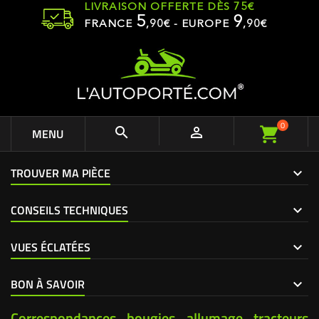
LIVRAISON OFFERTE DÈS 75€
5
9
FRANCE
,
90
€ - EUROPE
,90€
0


MENU
TROUVER MA PIÈCE
CONSEILS TECHNIQUES
VUES ÉCLATÉES
BON À SAVOIR
Correspondances bougies allumage tracteurs