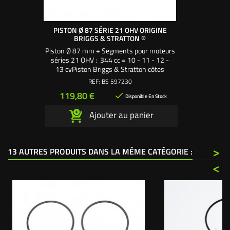
PISTON Ø 87 SÉRIE 21 OHV ORIGINE
BRIGGS & STRATTON ®
Piston Ø 87 mm + Segments pour moteurs
séries 21 OHV : 344 cc = 10 - 11 - 12 -
13 cvPiston Briggs & Stratton côtes
standard référence 597230 pour cylindre
REF:
BS 597230
alésage origine. Ø = 87 mm Hauteur = 44
Prix
119,80 €

mm
Disponible En Stock
Ajouter au panier
>
13 AUTRES PRODUITS DANS LA MÊME CATÉGORIE :
<