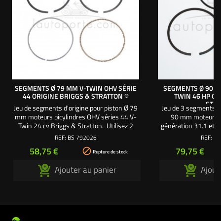
SEGMENTS Ø 79 MM V-TWIN OHV SÉRIE
SEGMENTS Ø 90 MM
44 ORIGINE BRIGGS & STRATTON ®
TWIN 46 HP OR
STR
Jeu de segments d'origine pour piston Ø 79
Jeu de 3 segments d'
mm moteurs bicylindres OHV séries 44 V-
90 mm moteur sé
Twin 24 cv Briggs & Stratton. Utilisez 2
génération 31.1 et b
jeux de segments. - 2 segments supérieurs
Briggs & Stratton. -
REF:
BS 792026
REF:
BS
(repères A : 1 et B : 2) Ø 79 mm x 1,2 mm
(repères A : 1 et B 
Prix
Prix
58,75 €
79,75 €

d'épaisseur. - 1 segment racleur (en 3
d'épaisseur. - 1 se
Rupture de stock
parties) Ø 79 mm x 1,9 mm d'épaisseur.
x 2,5 mm d
Ajouter au panier
Ajout