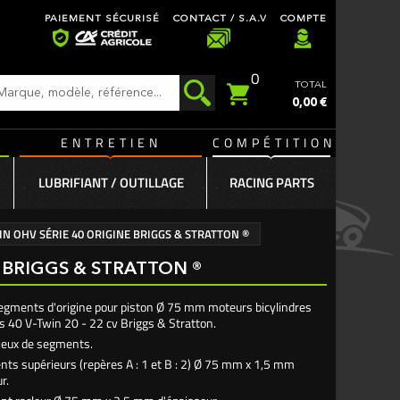
PAIEMENT SÉCURISÉ
CONTACT / S.A.V
COMPTE
0
TOTAL
0,00 €
ENTRETIEN
COMPÉTITION
LUBRIFIANT / OUTILLAGE
RACING PARTS
N OHV SÉRIE 40 ORIGINE BRIGGS & STRATTON ®
 BRIGGS & STRATTON ®
segments d'origine pour piston Ø 75 mm moteurs bicylindres
s 40 V-Twin 20 - 22 cv Briggs & Stratton.
2 jeux de segments.
nts supérieurs (repères A : 1 et B : 2) Ø 75 mm x 1,5 mm
ur.