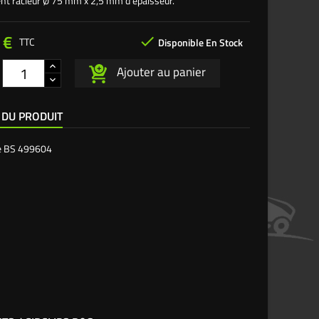
nt racleur Ø 75 mm x 2,5 mm d'épaisseur.
 €

TTC
Disponible En Stock
Ajouter au panier
 DU PRODUIT
e
BS 499604