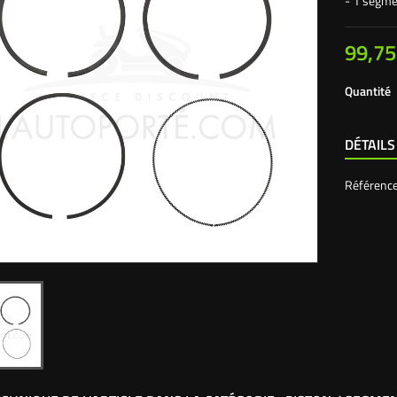
- 1 segme
99,75
Quantité
DÉTAILS
Référenc