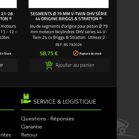
 21-28
SEGMENTS Ø 79 MM V-TWIN OHV SÉRIE
SEGME
TTON ®
44 ORIGINE BRIGGS & STRATTON ®
ORI
 moteurs
Jeu de segments d'origine pour piston Ø 79
Jeu de 3
 11 - 12 -
mm moteurs bicylindres OHV séries 44 V-
87 mm (r
 côtes
Twin 24 cv Briggs & Stratton. Utilisez 2
Briggs & 
cylindre
jeux de segments. - 2 segments supérieurs
(repères
REF:
BS 792026
eur = 44
(repères A : 1 et B : 2) Ø 79 mm x 1,2 mm
d'épais
Prix
Pri
58,75 €
68

d'épaisseur. - 1 segment racleur (en 3
parties
 En Stock
Rupture de stock
parties) Ø 79 mm x 1,9 mm d'épaisseur.
er
Ajouter au panier
SERVICE & LOGISTIQUE
Questions - Réponses
Garantie
entes
Retour