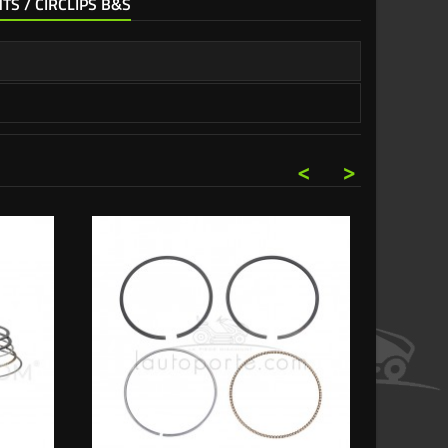
TS / CIRCLIPS B&S
<
>