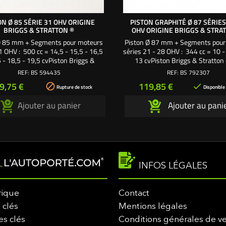
ON Ø 85 SÉRIE 31 OHV ORIGINE
PISTON GRAPHITÉ Ø 87 SÉRIES
BRIGGS & STRATTON ®
OHV ORIGINE BRIGGS & STRA
Ø 85 mm + Segments pour moteurs
Piston Ø 87 mm + Segments pour
1 OHV : 500 cc = 14,5 - 15,5 - 16,5
séries 21 - 28 OHV : 344 cc = 10 -
5 - 18,5 - 19,5 cvPiston Briggs &
13 cvPiston Briggs & Stratton
n côtes standard référence 594435
standard référence 792307 pour 
REF:
BS 594435
REF:
BS 792307
lindre alésage origine. Ø = 85 mm
alésage origine. Ø = 87 mm Haut
ix
Prix
9,75 €
119,85 €


Hauteur = 56 mm
mm
Rupture de stock
Disponible
Ajouter au panier
Ajouter au pani
INFOS LÉGALES
rique
Contact
 clés
Mentions légales
es clés
Conditions générales de v