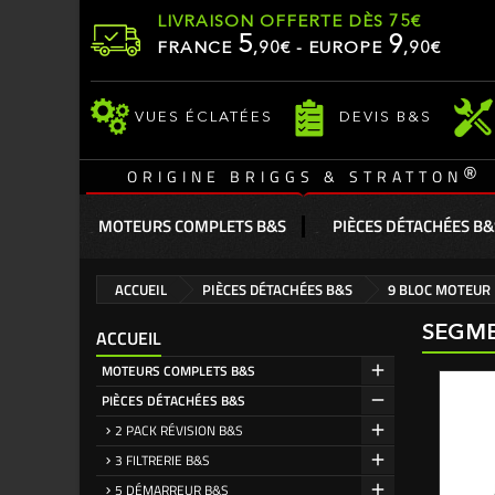
LIVRAISON OFFERTE DÈS 75€
5
9
FRANCE
,
90
€ - EUROPE
,90€
VUES ÉCLATÉES
DEVIS B&S
®
ORIGINE BRIGGS & STRATTON
MOTEURS COMPLETS B&S
PIÈCES DÉTACHÉES B&
ACCUEIL
PIÈCES DÉTACHÉES B&S
9 BLOC MOTEUR
SEGME
ACCUEIL
MOTEURS COMPLETS B&S
PIÈCES DÉTACHÉES B&S
2 PACK RÉVISION B&S
3 FILTRERIE B&S
5 DÉMARREUR B&S