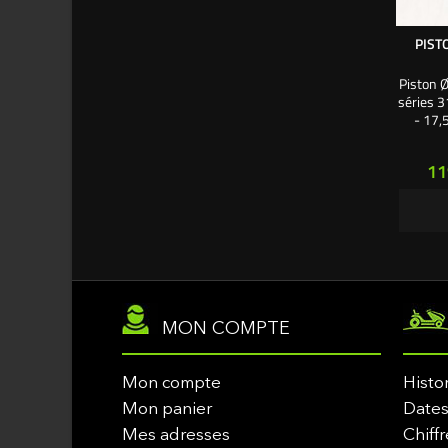
PIST
Piston 
séries 3
- 17,
Stratto
pour cy
Pr
11
MON COMPTE
Mon compte
Histo
Mon panier
Dates
Mes adresses
Chiffr