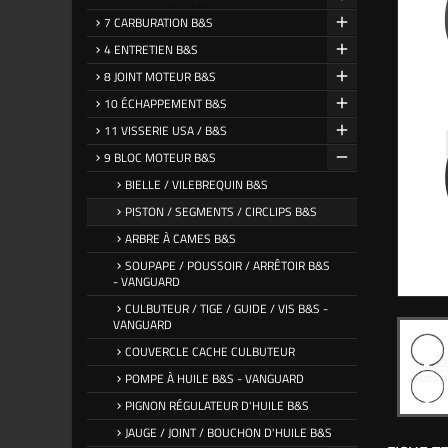
7 CARBURATION B&S
4 ENTRETIEN B&S
8 JOINT MOTEUR B&S
10 ÉCHAPPEMENT B&S
11 VISSERIE USA / B&S
9 BLOC MOTEUR B&S
BIELLE / VILEBREQUIN B&S
PISTON / SEGMENTS / CIRCLIPS B&S
ARBRE À CAMES B&S
SOUPAPE / POUSSOIR / ARRÊTOIR B&S
- VANGUARD
CULBUTEUR / TIGE / GUIDE / VIS B&S -
VANGUARD
COUVERCLE CACHE CULBUTEUR
POMPE À HUILE B&S - VANGUARD
PIGNON RÉGULATEUR D'HUILE B&S
JAUGE / JOINT / BOUCHON D'HUILE B&S