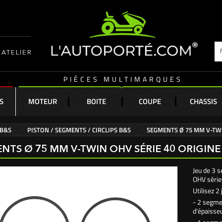
ATELIER
PIÈCES MULTIMARQUES
S
MOTEUR
BOITE
COUPE
CHASSIS
 B&S
PISTON / SEGMENTS / CIRCLIPS B&S
SEGMENTS Ø 75 MM V-TWI
NTS Ø 75 MM V-TWIN OHV SÉRIE 40 ORIGINE
Jeu de 3 
OHV série
Utilisez 
- 2 segme
d'épaisse