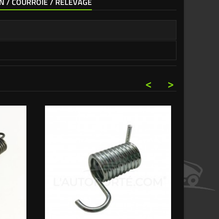
IN / COURROIE / RELEVAGE
<
>