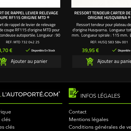
T DE RAPPEL LEVIER RELEVAGE
RESSORT TENDEUR CARTER DE
UPE RF115 ORIGINE MTD ®
ORIGINE HUSQVARNA ®
t de rappel de levier de relevage
Ressort tendeur pour plateau d
de coupe RF115 d'origine MTD pour
d'origine Husqvarna. Longueur tot
 tondeuse autoportée. Longueur : 90
mm. Longueur spirale : 115 mm. Ø 
mm. Ø spirale : 22,6 mm.
20 mm. Référence origine 5835
REF:
MTD 732 042 25
REF:
HUSQ 583 584 001
532446205.
ix
Prix
3,70 €
39,95 €


Disponible En Stock
Disponible
Ajouter au panier
Ajouter au pani
INFOS LÉGALES
rique
Contact
 clés
Mentions légales
es clés
Conditions générales de v