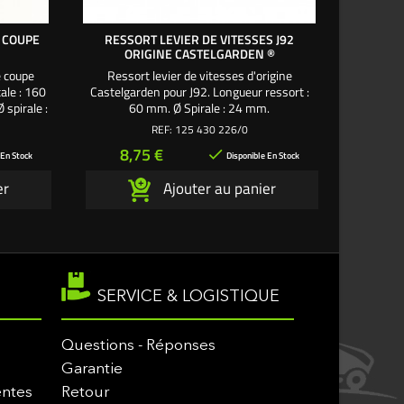
 COUPE
RESSORT LEVIER DE VITESSES J92
RESSOR
ORIGINE CASTELGARDEN ®
e coupe
Ressort levier de vitesses d'origine
Ressort d
ale : 160
Castelgarden pour J92. Longueur ressort :
pour 
spirale :
60 mm. Ø Spirale : 24 mm.
Longueu
84001 /
Longueur 
REF:
125 430 226/0
: 14 m
Prix
Pr
8,75 €
7,

 En Stock
Disponible En Stock
er
Ajouter au panier
SERVICE & LOGISTIQUE
Questions - Réponses
Garantie
entes
Retour