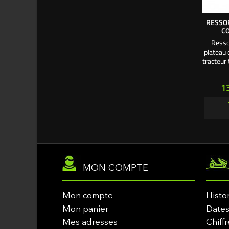
RESSOR
CO
Ressor
plateau 
tracteur
Pr
1
MON COMPTE
Mon compte
Histo
Mon panier
Dates
Mes adresses
Chiffr