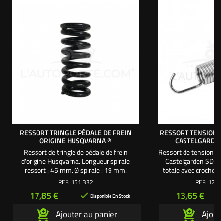
RESSORT TRINGLE PÉDALE DE FREIN
RESSORT TENSION 
ORIGINE HUSQVARNA ®
CASTELGARDEN
Ressort de tringle de pédale de frein
Ressort de tension po
d'origine Husqvarna. Longueur spirale
Castelgarden SD98
ressort : 45 mm. Ø spirale : 19 mm.
totale avec crochet
Référence origine 151332
spirale ressort : 70 
REF:
151 332
REF:
125 
Référence orig
Prix
Prix
17,85 €
13,65 €

Disponible En Stock
Ajouter au panier
Ajout