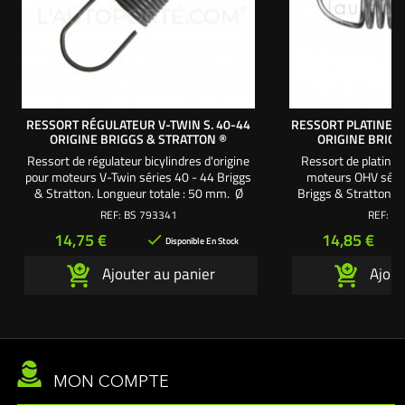
RESSORT RÉGULATEUR V-TWIN S. 40-44
RESSORT PLATINE C
ORIGINE BRIGGS & STRATTON ®
ORIGINE BRIGG
Ressort de régulateur bicylindres d'origine
Ressort de platine s
pour moteurs V-Twin séries 40 - 44 Briggs
moteurs OHV série
& Stratton. Longueur totale : 50 mm. Ø
Briggs & Stratton. 
spirale : 15 mm - Longueur : 13 mm.
10
REF:
BS 793341
REF:
BS
Prix
Prix
14,75 €
14,85 €

Disponible En Stock
Ajouter au panier
Ajout
MON COMPTE