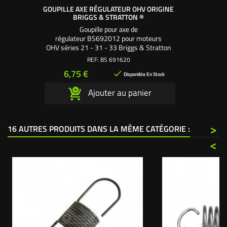
GOUPILLE AXE RÉGULATEUR OHV ORIGINE
BRIGGS & STRATTON ®
Goupille pour axe de
régulateur BS692012 pour moteurs
OHV séries 21 - 31 - 33 Briggs & Stratton
Ø 1,15 mm. Longueur : 22 mm.
REF:
BS 691620
Prix
6,75 €

Disponible En Stock
Ajouter au panier
>
16 AUTRES PRODUITS DANS LA MÊME CATÉGORIE :
<