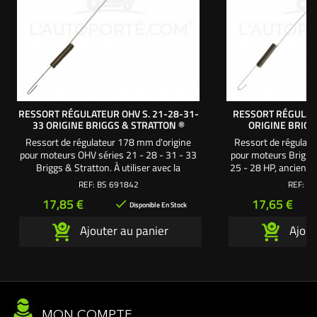
RESSORT RÉGULATEUR OHV S. 21-28-31-
RESSORT RÉGULATE
33 ORIGINE BRIGGS & STRATTON ®
ORIGINE BRIGG
Ressort de régulateur 178 mm d'origine
Ressort de régulate
pour moteurs OHV séries 21 - 28 - 31 - 33
pour moteurs Briggs 
Briggs & Stratton. À utiliser avec la
25 - 28 HP, ancienn
tringle BS691841
latérales. À utili
REF:
BS 691842
REF:
BS
carburate
Prix
Prix
17,85 €
17,65 €

Disponible En Stock
Ajouter au panier
Ajout
MON COMPTE