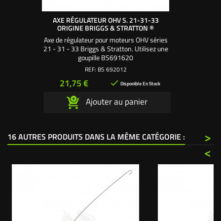
AXE RÉGULATEUR OHV S. 21-31-33
ORIGINE BRIGGS & STRATTON ®
Axe de régulateur pour moteurs OHV séries
21 - 31 - 33 Briggs & Stratton. Utilisez une
goupille BS691620
REF:
BS 692012
Prix
21,75 €

Disponible En Stock
Ajouter au panier
>
16 AUTRES PRODUITS DANS LA MÊME CATÉGORIE :
<