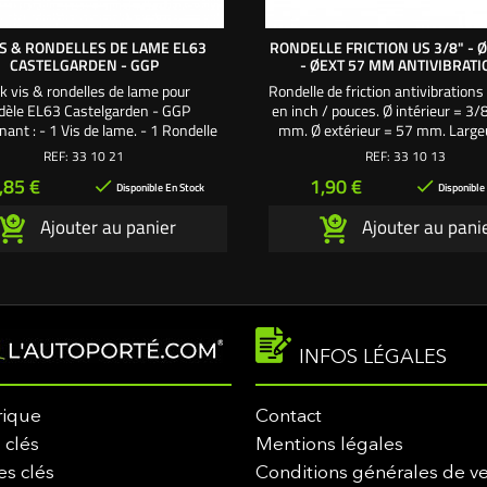
IS & RONDELLES DE LAME EL63
RONDELLE FRICTION US 3/8" - Ø
CASTELGARDEN - GGP
- ØEXT 57 MM ANTIVIBRAT
k vis & rondelles de lame pour
Rondelle de friction antivibrations
èle EL63 Castelgarden - GGP
en inch / pouces. Ø intérieur = 3/
ant : - 1 Vis de lame. - 1 Rondelle
mm. Ø extérieur = 57 mm. Largeu
éventail. - 1 Rondelle large.
mm.
REF:
33 10 21
REF:
33 10 13
rix
Prix
,85 €
1,90 €


Disponible En Stock
Disponible
Ajouter au panier
Ajouter au pani
INFOS LÉGALES
rique
Contact
 clés
Mentions légales
es clés
Conditions générales de v