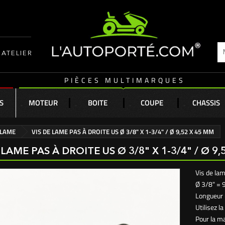
ATELIER
PIÈCES MULTIMARQUES
S
MOTEUR
BOITE
COUPE
CHASSIS
 LAME
VIS DE LAME PAS À DROITE US Ø 3/8" X 1-3/4" / Ø 9,52 X 45 MM
 LAME PAS À DROITE US Ø 3/8" X 1-3/4" / Ø 9
Vis de lam
Ø 3/8" =
Longueur 
Utilisez l
Pour la m