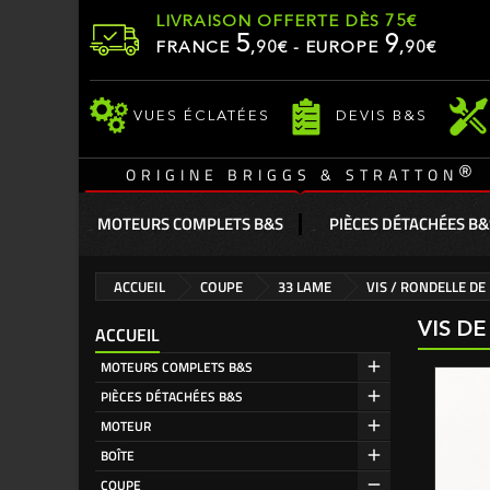
LIVRAISON OFFERTE DÈS 75€
5
9
FRANCE
,
90
€ - EUROPE
,90€
VUES ÉCLATÉES
DEVIS B&S
®
ORIGINE BRIGGS & STRATTON
MOTEURS COMPLETS B&S
PIÈCES DÉTACHÉES B&
ACCUEIL
COUPE
33 LAME
VIS / RONDELLE DE
VIS DE
ACCUEIL
MOTEURS COMPLETS B&S
PIÈCES DÉTACHÉES B&S
MOTEUR
BOÎTE
COUPE