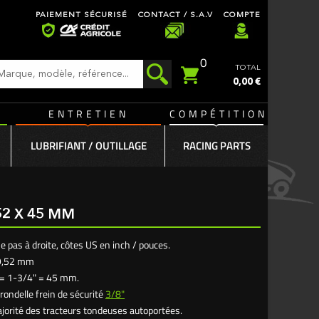
PAIEMENT SÉCURISÉ
CONTACT / S.A.V
COMPTE
0
TOTAL
0,00 €
ENTRETIEN
COMPÉTITION
LUBRIFIANT / OUTILLAGE
RACING PARTS
,52 X 45 MM
e pas à droite, côtes US en inch / pouces.
 9,52 mm
= 1-3/4" = 45 mm.
a rondelle frein de sécurité
3/8"
ajorité des tracteurs tondeuses autoportées.