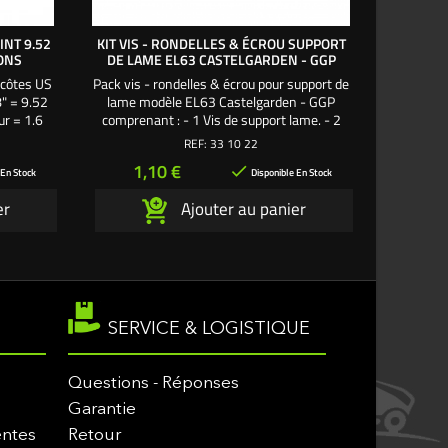
INT 9.52
KIT VIS - RONDELLES & ÉCROU SUPPORT
VIS D
IONS
DE LAME EL63 CASTELGARDEN - GGP
 côtes US
Pack vis - rondelles & écrou pour support de
Vi
8" = 9.52
lame modèle EL63 Castelgarden - GGP
modèles 
r = 1.6
comprenant : - 1 Vis de support lame. - 2
2213 -
Rondelles plates. - 1 Écrou frein.
HF2620 Ho
REF:
33 10 22
Ø 3/8" =
Prix
Pr
1,10 €
1,

mm. 
 En Stock
Disponible En Stock
er
Ajouter au panier
SERVICE & LOGISTIQUE
Questions - Réponses
Garantie
entes
Retour