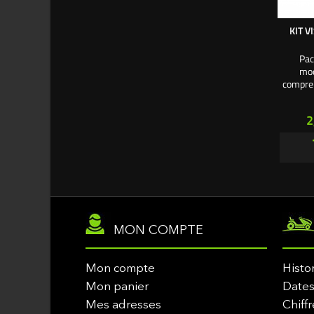
KIT V
Pac
mod
compren
P
2
MON COMPTE
Mon compte
Histo
Mon panier
Dates
Mes adresses
Chiffr