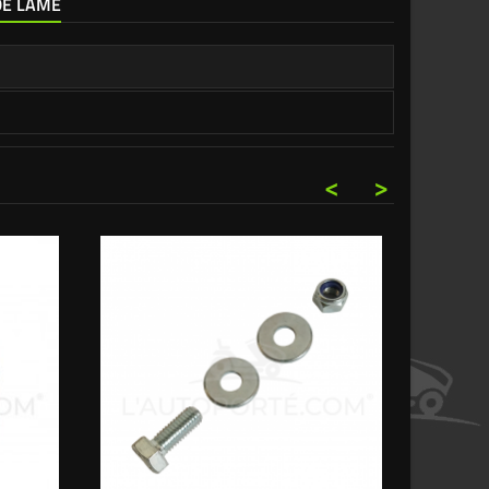
 DE LAME
<
>