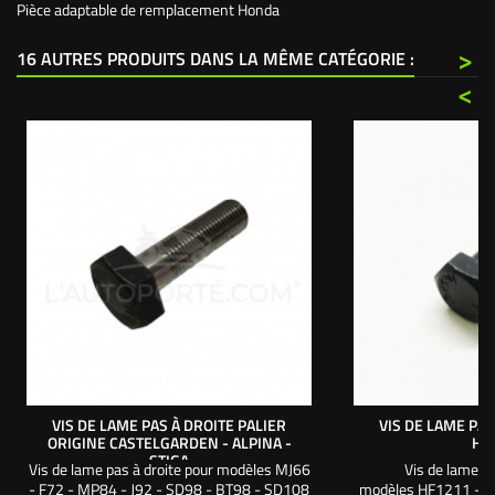
Pièce adaptable de remplacement Honda
>
16 AUTRES PRODUITS DANS LA MÊME CATÉGORIE :
<
VIS DE LAME PAS À DROITE PALIER
VIS DE LAME PAS
ORIGINE CASTELGARDEN - ALPINA -
HO
STIGA
Vis de lame pas à droite pour modèles MJ66
Vis de lame pa
- F72 - MP84 - J92 - SD98 - BT98 - SD108
modèles HF1211 - H