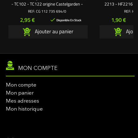
- TC102 - TC122 origine Castelgarden -
2213 - HF2216 - 
Alpina - Stiga - GGP. Côtes US en inch /
HF2620 Honda. Côtes
REF:
CG 112 735 694/0
REF:
HD 
pouces. Ø 3/8" = 9,52 mm Longueur = 1-
Ø 3/8" = 9,52 mm Lo
Prix
Prix
2,95 €
1,90 €

1/2" = 38 mm. Utilisez la rondelle frein de
mm. Utilisez la 
Disponible En Stock
sécurité 3/8"
sécuri
Ajouter au panier
Ajout
MON COMPTE
Mon compte
Mon panier
Mes adresses
Mon historique