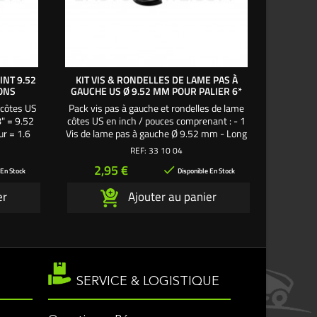
INT 9.52
KIT VIS & RONDELLES DE LAME PAS À
VIS DE 
IONS
GAUCHE US Ø 9.52 MM POUR PALIER 6*
PAL
 côtes US
Pack vis pas à gauche et rondelles de lame
Vis de la
8" = 9.52
côtes US en inch / pouces comprenant : - 1
pour pal
r = 1.6
Vis de lame pas à gauche Ø 9.52 mm - Long
Husqv
31 mm pour palier Husqvarna 6* 3
tondeuse 
REF:
33 10 04
fixations. - 1 rondelle large Øint 9.52 mm
en inch /
Prix
Pr
2,95 €
1,

- Øext 35 mm. - 1 rondelle frein Øint 9.52
mm. Long
 En Stock
Disponible En Stock
mm - Øext 16.5 mm.
rondelle 
er
Ajouter au panier
pour pali
SERVICE & LOGISTIQUE