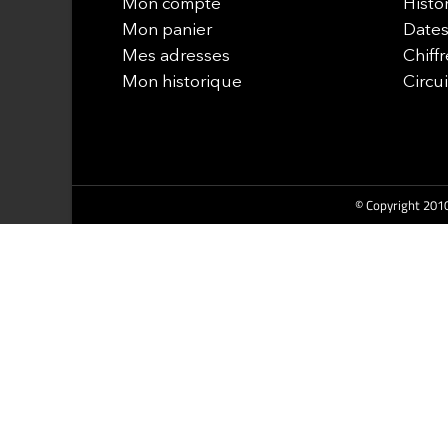
Mon compte
Histo
Mon panier
Dates
Mes adresses
Chiffr
Mon historique
Circu
© Copyright 2010