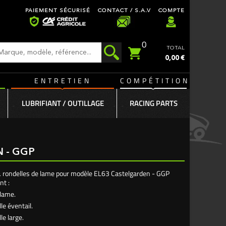
PAIEMENT SÉCURISÉ
CONTACT / S.A.V
COMPTE
0
TOTAL
0,00 €
ENTRETIEN
COMPÉTITION
LUBRIFIANT / OUTILLAGE
RACING PARTS
N - GGP
& rondelles de lame pour modèle EL63 Castelgarden - GGP
t :
 lame.
le éventail.
le large.