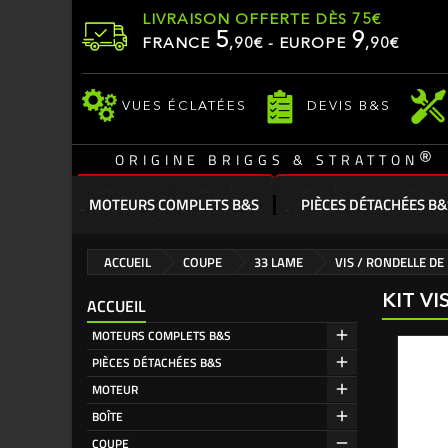
LIVRAISON OFFERTE DÈS 75€
5
9
FRANCE
,
90
€ - EUROPE
,90€
VUES ÉCLATÉES
DEVIS B&S
®
ORIGINE BRIGGS & STRATTON
MOTEURS COMPLETS B&S
PIÈCES DÉTACHÉES B&
ACCUEIL
COUPE
33 LAME
VIS / RONDELLE DE
KIT V
ACCUEIL
MOTEURS COMPLETS B&S
PIÈCES DÉTACHÉES B&S
MOTEUR
BOÎTE
COUPE