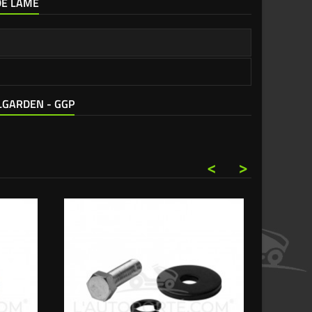
 DE LAME
ELGARDEN - GGP
<
>