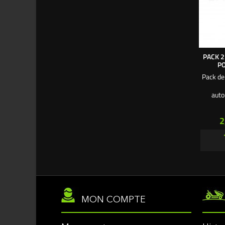
PACK 2
PO
Pack de
auto
tête he
8 mm. 2
P
2
8 mm
MON COMPTE