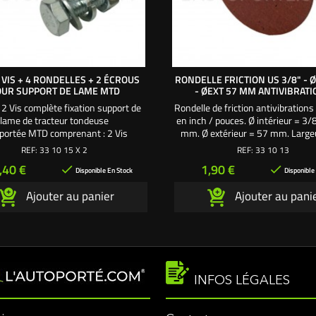
 VIS + 4 RONDELLES + 2 ÉCROUS
RONDELLE FRICTION US 3/8" - Ø
UR SUPPORT DE LAME MTD
- ØEXT 57 MM ANTIVIBRAT
 2 Vis complète fixation support de
Rondelle de friction antivibrations
lame de tracteur tondeuse
en inch / pouces. Ø intérieur = 3/
portée MTD comprenant : 2 Vis
mm. Ø extérieur = 57 mm. Largeu
xagonale Ø 8 x 25 mm. 2 Rondelle Ø
mm.
REF:
33 10 15 X 2
REF:
33 10 13
 Rondelle frein Ø 8 mm. 2 Écrou Ø
rix
Prix
,40 €
1,90 €


. Utilisez 2 Vis de fixation pour
Disponible En Stock
Disponible
le support de lame MTD
Ajouter au panier
Ajouter au pani
INFOS LÉGALES