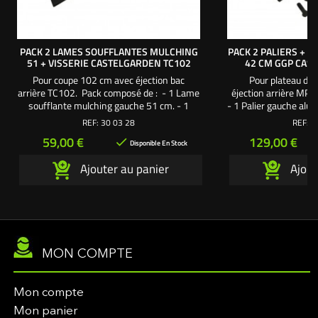
PACK 2 LAMES SOUFFLANTES MULCHING
PACK 2 PALIERS + 
51 + VISSERIE CASTELGARDEN TC102
42 CM GGP CAS
Pour coupe 102 cm avec éjection bac
Pour plateau de
arrière TC102. Pack composé de : - 1 Lame
éjection arrière MP
soufflante mulching gauche 51 cm. - 1
- 1 Palier gauche alu
Lame soufflante mulching droite 51 cm. - 2
axe 150 mm. - 1 Pal
REF:
30 03 28
REF:
3
Supports de lame. - 1 Vis de lame 38 mm
fixations avec
Prix
Prix
59,00 €
129,00 €

pas à gauche. - 1 Vis de lame 38 mm pas à
Lame soufflante ga
Disponible En Stock
droite. - 2 Rondelles larges. - 2 Rondelles
soufflante droite 4
Ajouter au panier
Ajout
frein. Une création exclusive
lame. - 1 Vis de lame
L'autoporté.com ®
1 Vis de lame 38 
MON COMPTE
Mon compte
Mon panier