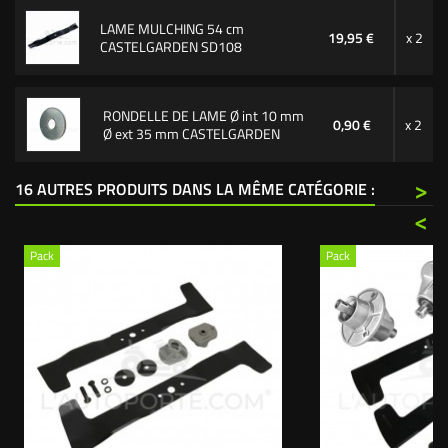
LAME MULCHING 54 cm
19,95 €
x 2
CASTELGARDEN SD108
RONDELLE DE LAME Ø int 10 mm
0,90 €
x 2
Ø ext 35 mm CASTELGARDEN
>
16 AUTRES PRODUITS DANS LA MÊME CATÉGORIE :
<
Pack
Pack