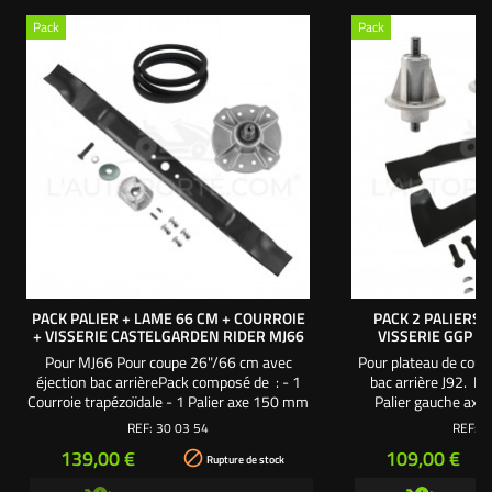
Pack
Pack
PACK PALIER + LAME 66 CM + COURROIE
PACK 2 PALIERS 
+ VISSERIE CASTELGARDEN RIDER MJ66
VISSERIE GGP C
Pour MJ66 Pour coupe 26"/66 cm avec
Pour plateau de coup
éjection bac arrièrePack composé de : - 1
bac arrière J92. P
Courroie trapézoïdale - 1 Palier axe 150 mm
Palier gauche axe
- 1 Lame mulching 66 cm - 1 Support de
droit axe 18
REF:
30 03 54
REF:
3
lame - 1 Vis de lame 38 mm pas à droite - 1
soufflante gauch
Prix
Prix
139,00 €
109,00 €

Rondelle large - 1 Rondelle frein -
soufflante droite 4
Rupture de stock
1 Clavette demi-lune - 1 Clavette ovale - 4
lame. - 1 Vis de lam