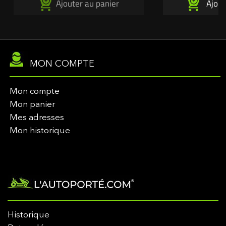
Ajouter au panier
Ajout
vis fixation palier sur carter de coupe Une
- 1 Vis de lame 38 
création exclusive...
Rondelles larges. - 2 
MON COMPTE
Mon compte
Mon panier
Mes adresses
Mon historique
Historique