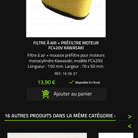
FILTRE À AIR + PRÉFILTRE MOTEUR
FC420V KAWASAKI
Filtre à air + mousse préfiltre pour moteurs
monocylindre Kawasaki, modèle FC420V.
Longueur : 150 mm. Largeur : 70 x 50 mm.
Hauteur hors mousses (noires) : 67 mm.
REF:
16 06 37
Hauteur totale : 80 mm.
Prix
13,90 €

Disponible En Stock
Ajouter au panier
>
16 AUTRES PRODUITS DANS LA MÊME CATÉGORIE :
<