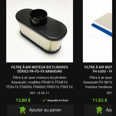
FILTRE À AIR MOTEUR BICYLINDRES
FILTRE À AIR MOTE
SÉRIES FR-FS-FX KAWASAKI
FH 430V - FH
Filtre à air pour moteurs bicylindres
Filtre à air pour 
Kawasaki, modèles FR481V, FS481V,
Kawasaki FH 381V - 
FS541V, FS600V, FX600V, FR651V, FS651V,
tracteur tondeuse a
FR691V, FS691V, FR730V, FS730V.
185 mm. Largeur : 
REF:
16 06 21
REF:
1
Longueur = 170 mm. Largeur = 70 mm.
mm. Utilisez l
Prix
Prix
13,80 €
11,65 €

Hauteur hors manchon = 78 mm.
Disponible En Stock
Hauteur avec manchon = 102 mm. Utilisez
Ajouter au panier
Ajout
la mousse 160721