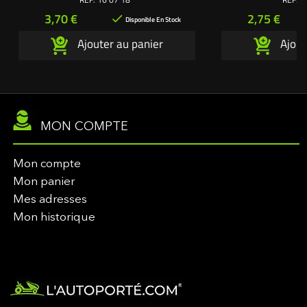
filtre à air 160618
Prix
Prix
3,70 €
2,75 €

Disponible En Stock
Ajouter au panier
Ajout
MON COMPTE
Mon compte
Mon panier
Mes adresses
Mon historique