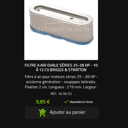
FILTRE A AIR OVALE SÉRIES 25-28 HP - 10
À 12 CV BRIGGS & STRATTON
Filtre à air pour moteurs séries 25 - 28 HP -
ancienne génération - soupapes latérales.
Fixation 2 vis. Longueur : 219 mm. Largeur :
67 mm. Hauteur : 70 mm. Entraxe
REF:
16 06 03
fixations : 115 mm. Utilisez la mousse 16
Prix
9,85 €

07 03
Disponible En Stock
Ajouter au panier