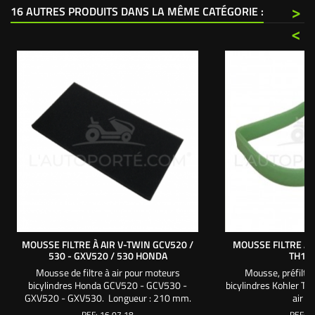
>
16 AUTRES PRODUITS DANS LA MÊME CATÉGORIE :
<
MOUSSE FILTRE À AIR V-TWIN GCV520 /
MOUSSE FILTRE À 
530 - GXV520 / 530 HONDA
TH16 
Mousse de filtre à air pour moteurs
Mousse, préfiltre
bicylindres Honda GCV520 - GCV530 -
bicylindres Kohler TH1
GXV520 - GXV530. Longueur : 210 mm.
air 
Largeur : 110 mm. Épaisseur : 10 mm. Pour
REF:
16 07 18
REF:
1