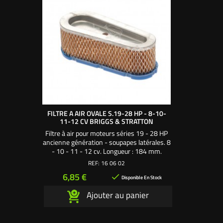
FILTRE A AIR OVALE S.19-28 HP - 8-10-
11-12 CV BRIGGS & STRATTON
Filtre à air pour moteurs séries 19 - 28 HP
ancienne génération - soupapes latérales. 8
- 10 - 11 - 12 cv. Longueur : 184 mm.
Largeur ovale : 70 & 55 mm. Hauteur : 60
REF:
16 06 02
mm. Utilisez la mousse 16 07 02
Prix
6,85 €

Disponible En Stock
Ajouter au panier