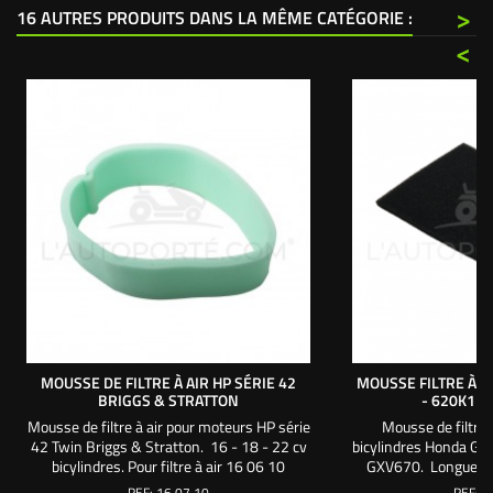
>
16 AUTRES PRODUITS DANS LA MÊME CATÉGORIE :
<
MOUSSE DE FILTRE À AIR HP SÉRIE 42
MOUSSE FILTRE À A
BRIGGS & STRATTON
- 620K1 -
Mousse de filtre à air pour moteurs HP série
Mousse de filtre 
42 Twin Briggs & Stratton. 16 - 18 - 22 cv
bicylindres Honda G
bicylindres. Pour filtre à air 16 06 10
GXV670. Longueur 
148 mm. Épaisseur :
REF:
16 07 10
REF:
1