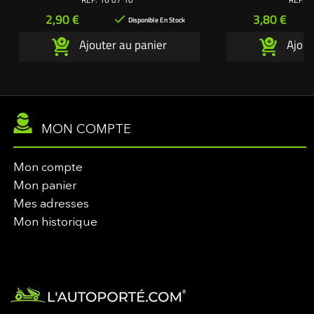
air 
Prix
Prix
2,90 €
3,80 €

Disponible En Stock
Ajouter au panier
Ajout
MON COMPTE
Mon compte
Mon panier
Mes adresses
Mon historique