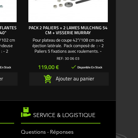
FFLANTES
PACK 2 PALIERS + 2 LAMES MULCHING 54
PACK PA
40"
CM + VISSERIE MURRAY
+
"/102 cm
Pour plateau de coupe 42"/108 cm avec
Pour pl
tondeuse
éjection latérale. Pack composé de : - 2
Murray.
: - 2
Paliers 5 fixations avec roulements. -
fixati
 Lames
2 Lames mulching 54 cm. - 2 Axes de
soufflant
REF:
30 06 03
e lame. -
palier Ø 15,88 mm - long 180 mm. -
mm - lon
Prix
Pri
119,00 €
89

on palier
2 Supports de lame. - 4 Écrous axe palier. -
2 Écrous ax
 En Stock
Disponible En Stock
exclusive
10 Vis fixation palier sur carter de coupe.
carter d
er
Ajouter au panier
Une création exclusive L'autoporté.com ®
SERVICE & LOGISTIQUE
Questions - Réponses