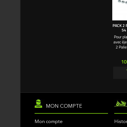
PACK 2 
54
Pour pl
avec éje
2 Pali
souffla
4 Écrous
Pr
10
sur cart
MON COMPTE
Mon compte
Histo