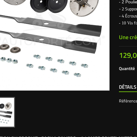
- 2 Poul
- 2 Suppo
- 4 Écrous
f
- 10 Vis
Une cré
129,0
Quantité
DÉTAILS
Référenc