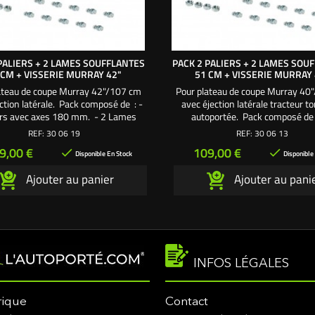
PALIERS + 2 LAMES SOUFFLANTES
PACK 2 PALIERS + 2 LAMES SOU
 CM + VISSERIE MURRAY 42"
51 CM + VISSERIE MURRAY 
ateau de coupe Murray 42"/107 cm
Pour plateau de coupe Murray 40
ction latérale. Pack composé de : -
avec éjection latérale tracteur 
ers avec axes 180 mm. - 2 Lames
autoportée. Pack composé de 
ntes 54 cm. - 2 Supports de lame. -
Paliers avec axes 180 mm. - 2
REF:
30 06 19
REF:
30 06 13
 axe palier. - 10 Vis fixation palier
soufflantes 51 cm. - 2 Supports d
ix
Prix
9,00 €
109,00 €


er de coupe Une création exclusive
4 Écrous axe palier. - 10 Vis fixati
Disponible En Stock
Disponible
L'autoporté.com ®
sur carter de coupe Une création 
Ajouter au panier
Ajouter au pani
L'autoporté.com ®
INFOS LÉGALES
rique
Contact