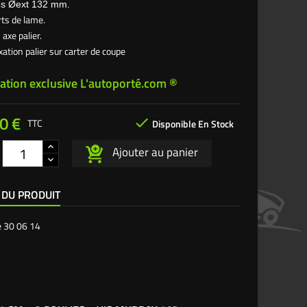
ies Øext 132 mm.
rts de lame.
 axe palier.
ixation palier sur carter de coupe
ation exclusive L'autoporté.com ®
0 €

TTC
Disponible En Stock
Ajouter au panier
 DU PRODUIT
e
30 06 14