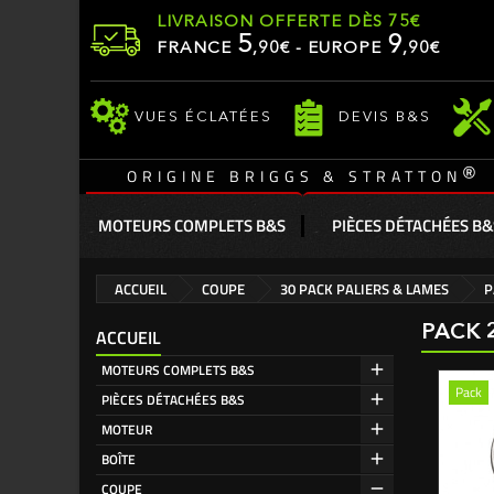
LIVRAISON OFFERTE DÈS 75€
5
9
FRANCE
,
90
€ - EUROPE
,90€
VUES ÉCLATÉES
DEVIS B&S
®
ORIGINE BRIGGS & STRATTON
MOTEURS COMPLETS B&S
PIÈCES DÉTACHÉES B&
ACCUEIL
COUPE
30 PACK PALIERS & LAMES
P
PACK 
ACCUEIL
MOTEURS COMPLETS B&S
Pack
PIÈCES DÉTACHÉES B&S
MOTEUR
BOÎTE
COUPE