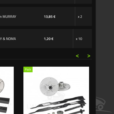
cm MURRAY
13,85 €
x 2
AY & NOMA
1,20 €
x 10
<
>
Pack
Pack