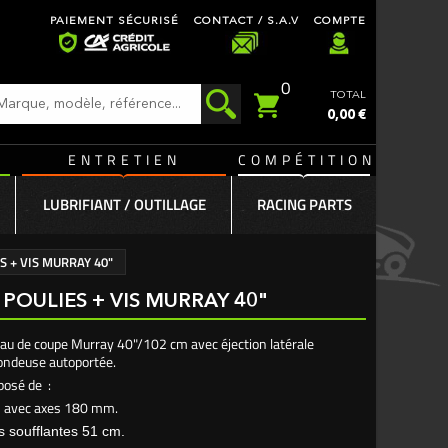
PAIEMENT SÉCURISÉ
CONTACT / S.A.V
COMPTE
0
TOTAL
0,00 €
ENTRETIEN
COMPÉTITION
LUBRIFIANT / OUTILLAGE
RACING PARTS
S + VIS MURRAY 40"
 POULIES + VIS MURRAY 40"
eau de coupe Murray 40"/102 cm avec éjection latérale
tondeuse autoportée.
osé de :
rs avec axes 180 mm.
s soufflantes 51 cm.