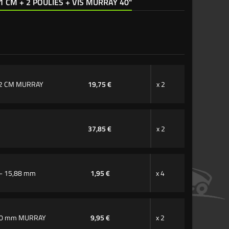
1 CM + 2 POULIES + VIS MURRAY 40"
02 CM MURRAY
19,75 €
x 2
37,85 €
x 2
- 15,88 mm
1,95 €
x 4
 50 mm MURRAY
9,95 €
x 2