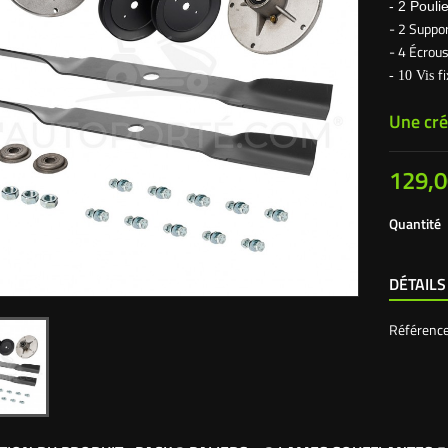
- 2 Poul
- 2 Suppo
- 4 Écrous
f
- 10 Vis
Une cré
129,0
Quantité
DÉTAILS
Référenc