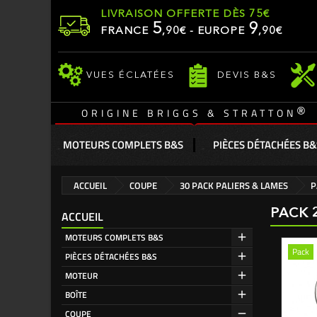
LIVRAISON OFFERTE DÈS 75€
5
9
FRANCE
,
90
€ - EUROPE
,90€
VUES ÉCLATÉES
DEVIS B&S
®
ORIGINE BRIGGS & STRATTON
MOTEURS COMPLETS B&S
PIÈCES DÉTACHÉES B&
ACCUEIL
COUPE
30 PACK PALIERS & LAMES
P
PACK 
ACCUEIL
MOTEURS COMPLETS B&S
Pack
PIÈCES DÉTACHÉES B&S
MOTEUR
BOÎTE
COUPE