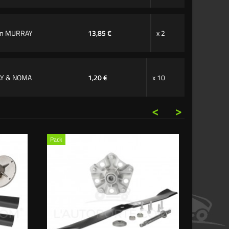
cm MURRAY
13,85 €
x 2
AY & NOMA
1,20 €
x 10
<
>
Pack
Pack