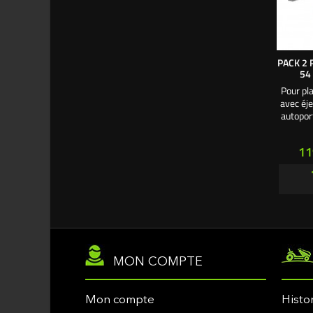
PACK 2 
54
Pour pl
avec éje
autopor
avec r
54 cm. -
Pr
11
180 mm.
axe pali
de 
MON COMPTE
Mon compte
Histo