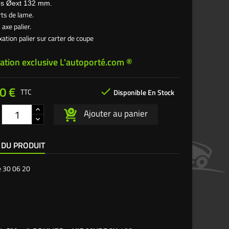
ies Øext 132 mm.
rts de lame.
 axe palier.
ixation palier sur carter de coupe
ation exclusive L'autoporté.com ®
0 €

TTC
Disponible En Stock
Ajouter au panier
 DU PRODUIT
e
30 06 20