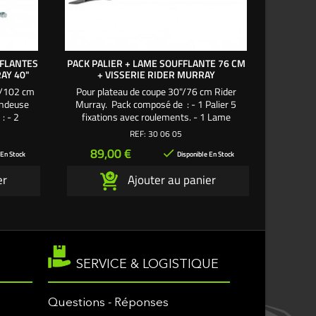
FFLANTES
PACK PALIER + LAME SOUFFLANTE 76 CM
PACK PA
RAY 40"
+ VISSERIE RIDER MURRAY
+ POUL
"/102 cm
Pour plateau de coupe 30"/76 cm Rider
Pour p
tondeuse
Murray. Pack composé de : - 1 Palier 5
éjection 
: - 2
fixations avec roulements. - 1 Lame
Palier 5 f
 Lames
soufflante 76 cm. - 1 Axe de palier Ø 15,88
soufflant
REF:
30 06 05
ext 132
mm - long 165 mm. - 1 Support de lame. -
Øint 15,8
Prix
Pri
89,00 €
159

rous axe
2 Écrous axe palier. - 5 Vis fixation palier sur
palier
 En Stock
Disponible En Stock
carter de
carter de coupe. Une création exclusive
Support d
er
Ajouter au panier
ive
L'autoporté.com ®
Vis fixa
SERVICE & LOGISTIQUE
Questions - Réponses