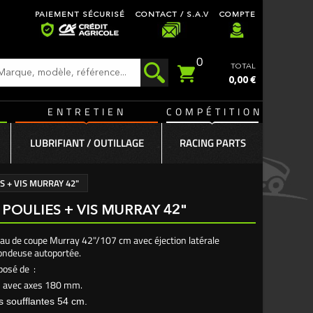
PAIEMENT SÉCURISÉ
CONTACT / S.A.V
COMPTE
0
TOTAL
0,00 €
ENTRETIEN
COMPÉTITION
LUBRIFIANT / OUTILLAGE
RACING PARTS
S + VIS MURRAY 42"
 POULIES + VIS MURRAY 42"
eau de coupe Murray 42"/107 cm avec éjection latérale
tondeuse autoportée.
osé de :
rs avec axes 180 mm.
s soufflantes 54 cm.