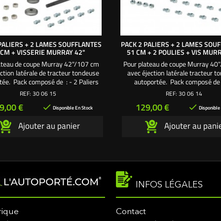
PALIERS + 2 LAMES SOUFFLANTES
PACK 2 PALIERS + 2 LAMES SOU
 CM + VISSERIE MURRAY 42"
51 CM + 2 POULIES + VIS MUR
ateau de coupe Murray 42"/107 cm
Pour plateau de coupe Murray 40
ction latérale de tracteur tondeuse
avec éjection latérale tracteur 
tée. Pack composé de : - 2 Paliers
autoportée. Pack composé de 
oulements. - 2 Lames soufflantes
Paliers avec axes 180 mm. - 2
REF:
30 06 15
REF:
30 06 14
 2 Axes de palier Ø 15,88 mm - long
soufflantes 51 cm. - 2 Poulies Ø
ix
Prix
9,00 €
129,00 €


 - 2 Supports de lame. - 4 Écrous
mm. - 2 Supports de lame. - 4 Éc
Disponible En Stock
Disponible
er. - 10 Vis fixation palier sur carter
palier. - 10 Vis fixation palier sur 
Ajouter au panier
Ajouter au pani
coupe. Une création exclusive
coupe Une création exclus
L'autoporté.com ®
L'autoporté.com ®
INFOS LÉGALES
rique
Contact