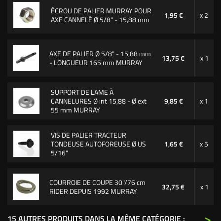
ÉCROU DE PALIER MURRAY POUR
1,95 €
x 2
AXE CANNELÉ Ø 5/8" - 15,88 mm
AXE DE PALIER Ø 5/8" - 15,88 mm
13,75 €
x 1
- LONGUEUR 165 mm MURRAY
SUPPORT DE LAME À
CANNELURES Ø int 15,88 - Ø ext
9,85 €
x 1
55 mm MURRAY
VIS DE PALIER TRACTEUR
TONDEUSE AUTOFOREUSE Ø US
1,65 €
x 5
5/16"
COURROIE DE COUPE 30"/76 cm
32,75 €
x 1
RIDER DEPUIS 1992 MURRAY
>
15 AUTRES PRODUITS DANS LA MÊME CATÉGORIE :