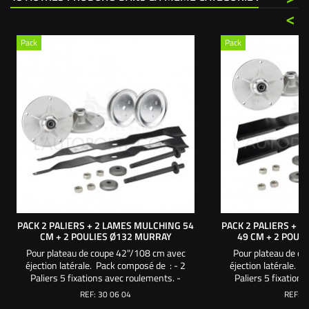
<
Pack
Pack
PACK 2 PALIERS + 2 LAMES MULCHING 54
PACK 2 PALIERS + 
CM + 2 POULIES Ø132 MURRAY
49 CM + 2 POUL
Pour plateau de coupe 42"/108 cm avec
Pour plateau de c
éjection latérale. Pack composé de : - 2
éjection latérale. 
Paliers 5 fixations avec roulements. -
Paliers 5 fixation
2 Lames mulching 54 cm. - 2 Poulies Øext
2 Lames soufflante
REF:
30 06 04
REF:
3
132 mm - Øint 15,88 mm 12 cannelures. -
Øext 132 mm - 