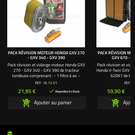
PACK RÉVISION MOTEUR HONDA GXV 270
PACK RÉVISION MO
- GXV 340 - GXV 390
GXV 670 - 6
Pack révision et vidange moteur Honda GXV
Pack révision et vida
270 - GXV 340 - GXV 390 de tracteur
Honda V-Twin GXV 6
tondeuse comprenant : - 1 filtre à air. -
620K1 de tra
1 mousse de filtre à air. - 1 bougie culot
autoportée comprenan
REF:
16 12 01
REF:
1
long. - 1 litre d'huile moteur SAE30.
1 mousse de filtre à air
Prix
Prix
21,95 €
59,90 €

Une création exclusive L'autoporté.com ®
filtre à essence. - 2 
Disponible En Stock
litres d'huile 
Ajouter au panier
Ajout
création exclusiv