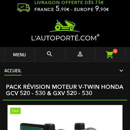
LIVRAISON OFFERTE DÈS 75€
5
9
FRANCE
,
90
€ - EUROPE
,90€
0


MENU
ACCUEIL
PACK RÉVISION MOTEUR V-TWIN HONDA
GCV 520 - 530 & GXV 520 - 530
Pack