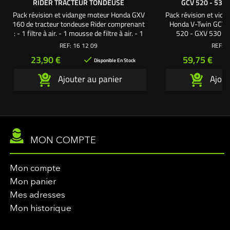
RIDER TRACTEUR TONDEUSE
GCV 520 - 530 
Pack révision et vidange moteur Honda GXV
Pack révision et vida
160 de tracteur tondeuse Rider comprenant
Honda V-Twin GCV 
: - 1 filtre à air. - 1 mousse de filtre à air. - 1
520 - GXV 530 de
bougie culot long. - 1 litre d'huile
autoportée comprenant
REF:
16 12 09
REF:
1
moteur SAE30. Une création exclusive
1 mousse de filtre à air
Prix
Prix
23,90 €
59,75 €

L'autoporté.com ®
filtre à essence. - 2 
Disponible En Stock
litres d'huile 
Ajouter au panier
Ajout
création exclusiv
MON COMPTE
Mon compte
Mon panier
Mes adresses
Mon historique