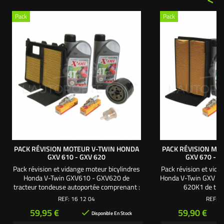
Pack
Pack
PACK RÉVISION MOTEUR V-TWIN HONDA
PACK RÉVISION MO
GXV 610 - GXV 620
GXV 670 - 6
Pack révision et vidange moteur bicylindres
Pack révision et vida
Honda V-Twin GXV610 - GXV620 de
Honda V-Twin GXV 6
tracteur tondeuse autoportée comprenant :
620K1 de tra
- 1 filtre à air. - 1 mousse de filtre à air. -
autoportée comprenan
REF:
16 12 04
REF:
1
1 filtre à huile. - 1 filtre à essence. - 2
1 mousse de filtre à air
Prix
Prix
59,95 €
59,90 €

bougies culot long. - 2 litres d'huile
filtre à essence. - 2 
Disponible En Stock
moteur SAE30. Une création exclusive
litres d'huile 