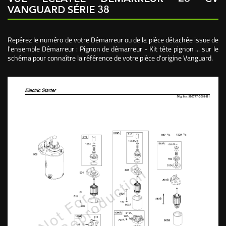
VANGUARD SÉRIE 38
Repérez le numéro de votre Démarreur ou de la pièce détachée issue de
l'ensemble Démarreur : Pignon de démarreur - Kit tête pignon ... sur le
schéma pour connaître la référence de votre pièce d'origine Vanguard.