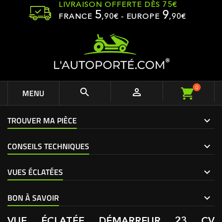
LIVRAISON OFFERTE DÈS 75€
5
9
FRANCE
,
90
€ - EUROPE
,90€
0


MENU
TROUVER MA PIÈCE
CONSEILS TECHNIQUES
VUES ÉCLATÉES
BON À SAVOIR
VUE ÉCLATÉE DÉMARREUR 23 CV