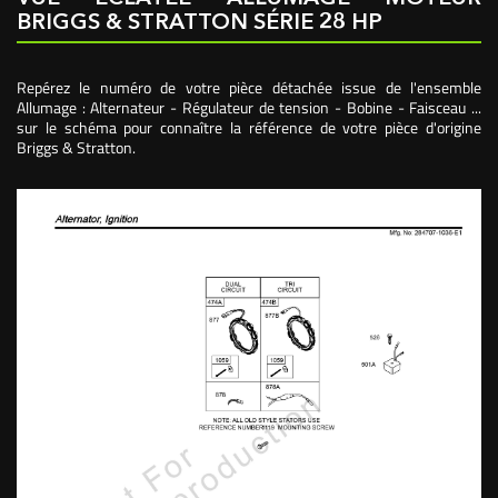
BRIGGS & STRATTON SÉRIE 28 HP
Repérez le numéro de votre pièce détachée issue de l'ensemble
Allumage : Alternateur - Régulateur de tension - Bobine - Faisceau ...
sur le schéma pour connaître la référence de votre pièce d'origine
Briggs & Stratton.