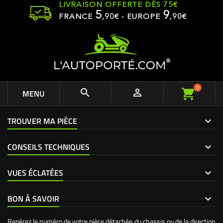
LIVRAISON OFFERTE DÈS 75€
5
9
FRANCE
,
90
€ - EUROPE
,90€
0


MENU
TROUVER MA PIÈCE
CONSEILS TECHNIQUES
VUES ÉCLATÉES
BON À SAVOIR
Repérez le numéro de votre pièce détachée du chassis ou de la direction