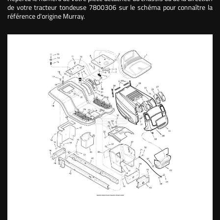
de votre tracteur tondeuse 7800306 sur le schéma pour connaître la
référence d'origine Murray.