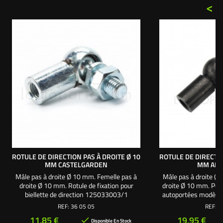
<
ROTULE DE DIRECTION PAS À DROITE Ø 10
ROTULE DE DIRECTIO
MM CASTELGARDEN
MM ADA
Mâle pas à droite Ø 10 mm. Femelle pas à
Mâle pas à droite Ø
droite Ø 10 mm. Rotule de fixation pour
droite Ø 10 mm. Pou
biellette de direction 125033003/1
autoportées modèles
Castelgarden, GGP, Alpina, Stiga.
102 HD / T 15-102 H
REF:
36 05 05
REF:
3
102 HD / T 18-102 /
Prix
Prix
11,85 €
19,95 €

102 HD / T
Disponible En Stock