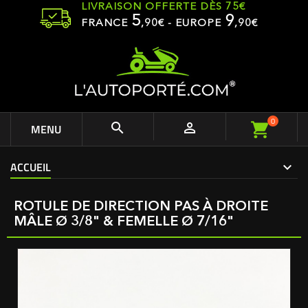
LIVRAISON OFFERTE DÈS 75€
5
9
FRANCE
,
90
€ - EUROPE
,90€
0


MENU
ACCUEIL
ROTULE DE DIRECTION PAS À DROITE
MÂLE Ø 3/8" & FEMELLE Ø 7/16"