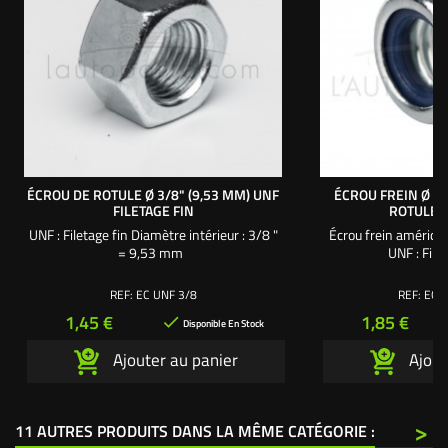
ÉCROU DE ROTULE Ø 3/8" (9,53 MM) UNF
ÉCROU FREIN Ø 3/
FILETAGE FIN
ROTULE 
UNF : Filetage fin Diamètre intérieur : 3/8 "
Écrou frein américa
= 9,53 mm
UNF : Fil
REF:
EC UNF 3/8
REF:
EC F
Prix
Prix
1,45 €
1,85 €

Disponible En Stock
Ajouter au panier
Ajout
>
11 AUTRES PRODUITS DANS LA MÊME CATÉGORIE :