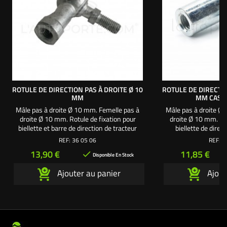
ROTULE DE DIRECTION PAS À DROITE Ø 10
ROTULE DE DIRECTIO
MM
MM CAST
Mâle pas à droite Ø 10 mm. Femelle pas à
Mâle pas à droite Ø
droite Ø 10 mm. Rotule de fixation pour
droite Ø 10 mm. Rot
biellette et barre de direction de tracteur
biellette de dir
tondeuse autoportée.
Castelgarden, GG
REF:
36 05 06
REF:
3
Prix
Prix
13,90 €
11,85 €

Disponible En Stock
Ajouter au panier
Ajout