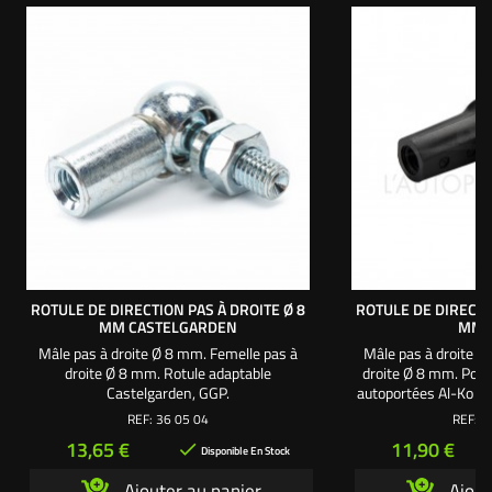
ROTULE DE DIRECTION PAS À DROITE Ø 8
ROTULE DE DIRECTI
MM CASTELGARDEN
MM 
Mâle pas à droite Ø 8 mm. Femelle pas à
Mâle pas à droite Ø
droite Ø 8 mm. Rotule adaptable
droite Ø 8 mm. Pour
Castelgarden, GGP.
autoportées Al-Ko m
T 13-102 HD / T 15-
REF:
36 05 04
REF:
3
17-102 HD / T 18-1
Prix
Prix
13,65 €
11,90 €

20-102 HD /
Disponible En Stock
Ajouter au panier
Ajout