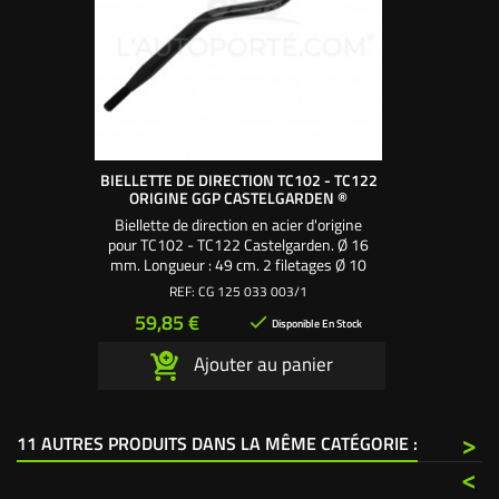
BIELLETTE DE DIRECTION TC102 - TC122
ORIGINE GGP CASTELGARDEN ®
Biellette de direction en acier d'origine
pour TC102 - TC122 Castelgarden. Ø 16
mm. Longueur : 49 cm. 2 filetages Ø 10
mm. Se fixe avec 2 rotules 360505
REF:
CG 125 033 003/1
Prix
59,85 €

Disponible En Stock
Ajouter au panier
>
11 AUTRES PRODUITS DANS LA MÊME CATÉGORIE :
<