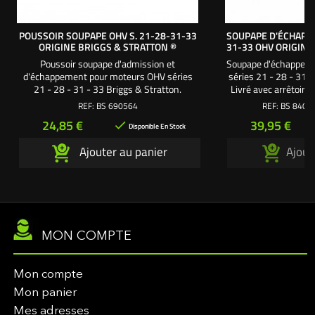
POUSSOIR SOUPAPE OHV S. 21-28-31-33
SOUPAPE D'ÉCHAPP
ORIGINE BRIGGS & STRATTON ®
31-33 OHV ORIGINE
Poussoir soupape d'admission et
Soupape d'échappem
d'échappement pour moteurs OHV séries
séries 21 - 28 - 31 -
21 - 28 - 31 - 33 Briggs & Stratton.
Livré avec arrêtoir
Référence origine = 690564 / 262411
REF:
BS 690564
REF:
BS 8401
Prix
Prix
24,85 €
39,95 €

Disponible En Stock
Ajouter au panier
Ajout
MON COMPTE
Mon compte
Mon panier
Mes adresses