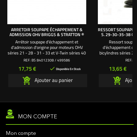
ARRETOIR SOUPAPE ÉCHAPPEMENT &
RESSORT SOUPAPE 
ADMISSION OHV BRIGGS & STRATTON ®
S. 29-30-35-38 O
Arrêtoir soupape d'échappement et
Ressort soupap
d'admission d'origine pour moteurs OHV
d'échappement d'o
séries 21 - 28 - 31 - 33 et V-Twin séries 40
bicylindres séries 29
- 44 - 49 Briggs & Stratton.
Vanguard. série 29 : 1
REF:
BS 84012308 / 499586
REF:
V
série 35 : 18 cv.
Prix
Prix
17,75 €
13,65 €

Disponible En Stock
Ajouter au panier
Ajout
MON COMPTE
Mon compte