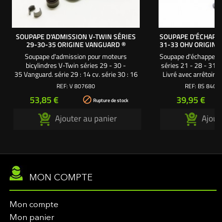
SOUPAPE D'ADMISSION V-TWIN SÉRIES
SOUPAPE D'ÉCHAPP
29-30-35 ORIGINE VANGUARD ®
31-33 OHV ORIGINE
Soupape d'admission pour moteurs
Soupape d'échappem
bicylindres V-Twin séries 29 - 30 -
séries 21 - 28 - 31 -
35 Vanguard. série 29 : 14 cv. série 30 : 16
Livré avec arrêtoir
cv. série 35 : 18 cv.
REF:
V 807680
REF:
BS 8401
Prix
Prix
53,85 €
39,95 €

Rupture de stock
Ajouter au panier
Ajout
MON COMPTE
Mon compte
Mon panier